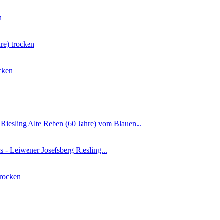
n
re) trocken
cken
Riesling Alte Reben (60 Jahre) vom Blauen...
 - Leiwener Josefsberg Riesling...
trocken