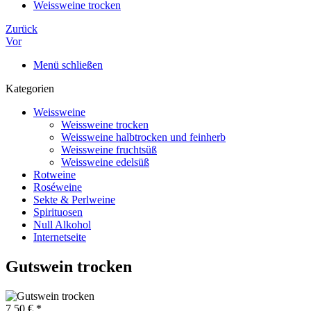
Weissweine trocken
Zurück
Vor
Menü schließen
Kategorien
Weissweine
Weissweine trocken
Weissweine halbtrocken und feinherb
Weissweine fruchtsüß
Weissweine edelsüß
Rotweine
Roséweine
Sekte & Perlweine
Spirituosen
Null Alkohol
Internetseite
Gutswein trocken
7,50 € *